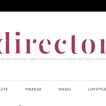
directo
 di informazione e approfondimento con notizie dall'Italia e dal 
LUTE
FINANZA
VIAGGI
LIFESTYL