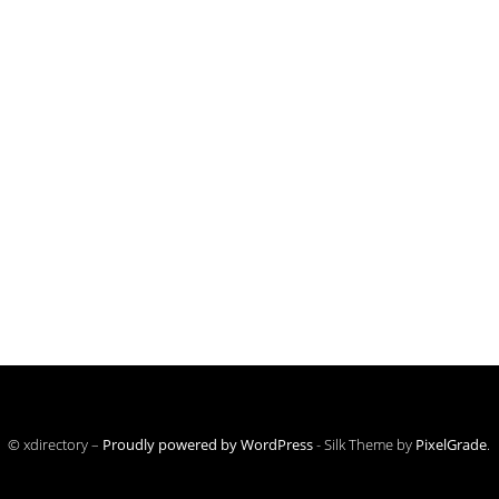
© xdirectory –
Proudly powered by WordPress
-
Silk Theme by
PixelGrade
.