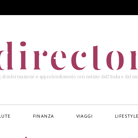
directo
 di informazione e approfondimento con notizie dall'Italia e dal 
LUTE
FINANZA
VIAGGI
LIFESTYL