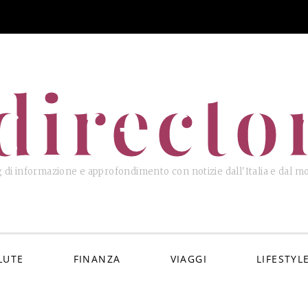
directo
 di informazione e approfondimento con notizie dall'Italia e dal 
LUTE
FINANZA
VIAGGI
LIFESTYL