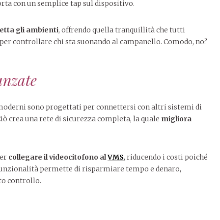
orta con un semplice tap sul dispositivo.
etta gli ambienti
, offrendo quella tranquillità che tutti
a per controllare chi sta suonando al campanello. Comodo, no?
anzate
 moderni sono progettati per connettersi con altri sistemi di
Ciò crea una rete di sicurezza completa, la quale
migliora
per
collegare il videocitofono al
VMS
, riducendo i costi poiché
 funzionalità permette di risparmiare tempo e denaro,
o controllo.