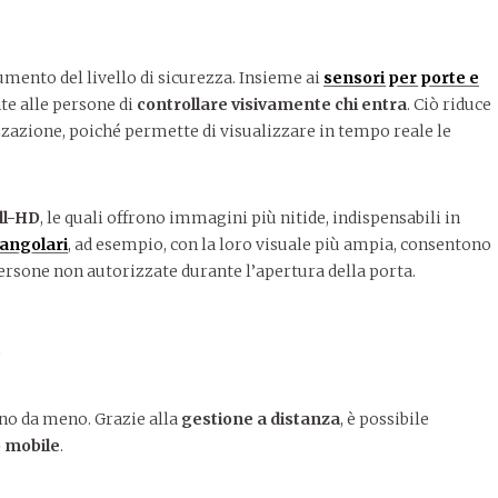
aumento del livello di sicurezza. Insieme ai
sensori per porte e
te alle persone di
controllare visivamente chi entra
. Ciò riduce
zazione, poiché permette di visualizzare in tempo reale le
ll-HD
, le quali offrono immagini più nitide, indispensabili in
angolari
, ad esempio, con la loro visuale più ampia, consentono
persone non autorizzate durante l’apertura della porta.
à
ono da meno. Grazie alla
gestione a distanza
, è possibile
p mobile
.