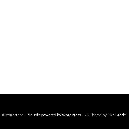
© xdirectory –
Proudly powered by WordPress
-
Silk Theme by
PixelGrade
.