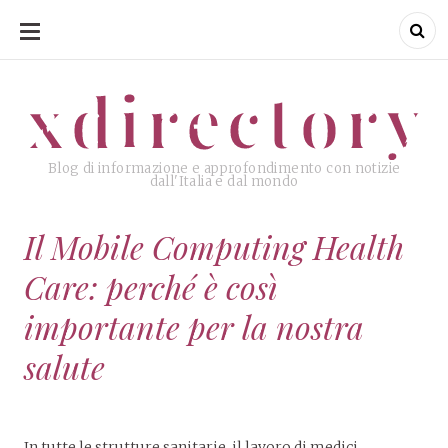
SKIP
TO
CONTENT
xdirectory
xdirectory
Blog di informazione e approfondimento con notizie
dall'Italia e dal mondo
Il Mobile Computing Health
Care: perché è così
importante per la nostra
salute
In tutte le strutture sanitarie, il lavoro di medici,