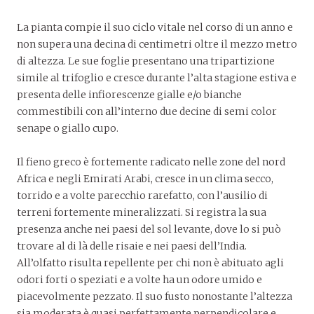
La pianta compie il suo ciclo vitale nel corso di un anno e
non supera una decina di centimetri oltre il mezzo metro
di altezza. Le sue foglie presentano una tripartizione
simile al trifoglio e cresce durante l’alta stagione estiva e
presenta delle infiorescenze gialle e/o bianche
commestibili con all’interno due decine di semi color
senape o giallo cupo.
Il fieno greco è fortemente radicato nelle zone del nord
Africa e negli Emirati Arabi, cresce in un clima secco,
torrido e a volte parecchio rarefatto, con l’ausilio di
terreni fortemente mineralizzati. Si registra la sua
presenza anche nei paesi del sol levante, dove lo si può
trovare al di là delle risaie e nei paesi dell’India.
All’olfatto risulta repellente per chi non è abituato agli
odori forti o speziati e a volte ha un odore umido e
piacevolmente pezzato. Il suo fusto nonostante l’altezza
sia moderata è quasi perfettamente perpendicolare e