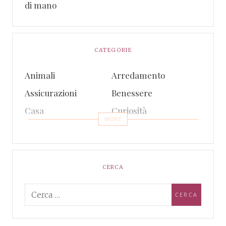
di mano
CATEGORIE
Animali
Arredamento
Assicurazioni
Benessere
Casa
Curiosità
MORE
Eventi
Finanza
Gossip e TV
Intrattenimento
Lifestyle
Notizie
CERCA
Prodotti e Servizi
Salute
Sport
Tecnologia
Viaggi
Web e Social