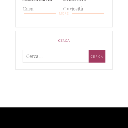
Casa
Curiosità
MORE
Eventi
Finanza
Gossip e TV
Intrattenimento
Lifestyle
Notizie
CERCA
Prodotti e Servizi
Salute
Sport
Tecnologia
Viaggi
Web e Social