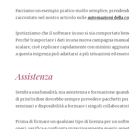
Facciamo un esempio pratico molto semplice, prendendo
raccontato nel nostro articolo sulle
automazioni della 
Ipotizziamo che il software in uso si sia comportato ben
Perché trasportare i dati in una nuova campagna manual
scalare, cioè replicare rapidamente con minimi aggiusta
a questa esigenza può adattarsi a più situazioni ed essere 
Assistenza
Sembra una banalità, ma assistenza e formazione quando s
di prim’ordine dovrebbe sempre prevedere pacchetti per
seminari e disponibilità a formare i singoli collaboratori
Prima di firmare un qualsiasi tipo di licenza per un softwa
operi, verifica e confronta minuziosamente questo aspet