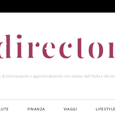
directo
 di informazione e approfondimento con notizie dall'Italia e dal 
LUTE
FINANZA
VIAGGI
LIFESTYL