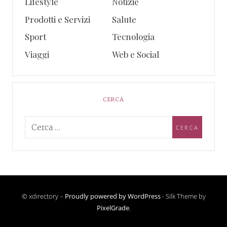
Lifestyle
Notizie
Prodotti e Servizi
Salute
Sport
Tecnologia
Viaggi
Web e Social
CERCA
© xdirectory –
Proudly powered by WordPress
-
Silk Theme by
PixelGrade
.