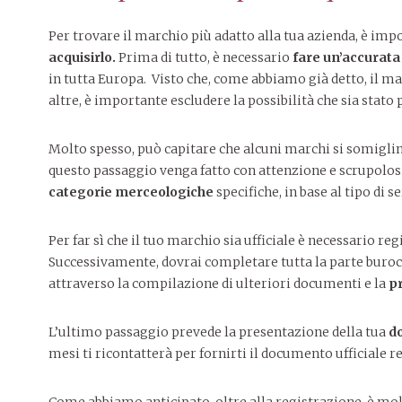
Per trovare il marchio più adatto alla tua azienda, è imp
acquisirlo.
Prima di tutto, è necessario
fare un’accurata 
in tutta Europa. Visto che, come abbiamo già detto, il m
altre, è importante escludere la possibilità che sia stato 
Molto spesso, può capitare che alcuni marchi si somigli
questo passaggio venga fatto con attenzione e scrupolosit
categorie merceologiche
specifiche, in base al tipo di s
Per far sì che il tuo marchio sia ufficiale è necessario reg
Successivamente, dovrai completare tutta la parte burocr
attraverso la compilazione di ulteriori documenti e la
pr
L’ultimo passaggio prevede la presentazione della tua
d
mesi ti ricontatterà per fornirti il documento ufficiale r
Come abbiamo anticipato, oltre alla registrazione, è mol