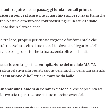
ortante seguire alcuni
passaggi fondamentali prima di
ricerca per verificare che il marchio sia libero
sia in Italia che
archio è un elemento che contraddistingue un’attività dalle
preso da un’altra azienda.
no tra loro, proprio per questa ragione è fondamentale che
à. Una volta scelto il tuo marchio, dovrai collegarlo a delle
ervizio o di prodotto che la tua azienda offre ai clienti.
istrarlo con la specifica
compilazione del modulo MA-RI.
atica relativa alla registrazione del marchio della tua azienda,
esentazione di bollettini e marche da bollo.
omanda alla Camera di Commercio locale
, che dopo circa sei
elativo alla registrazione del tuo marchio aziendale.
to importante anche riuscire a proteggere e tutelare il tuo