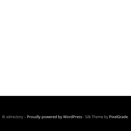
© xdirectory –
Proudly powered by WordPress
-
Silk Theme by
PixelGrade
.