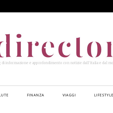
directo
 di informazione e approfondimento con notizie dall'Italia e dal 
LUTE
FINANZA
VIAGGI
LIFESTYL