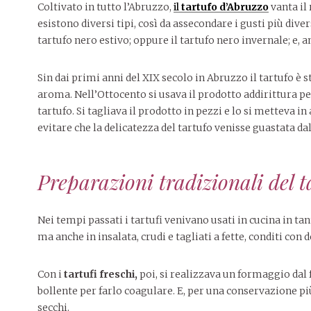
Coltivato in tutto l’Abruzzo,
il
tartufo d’Abruzzo
vanta il
esistono diversi tipi, così da assecondare i gusti più div
tartufo nero estivo; oppure il tartufo nero invernale; e, a
Sin dai primi anni del XIX secolo in Abruzzo il tartufo è s
aroma. Nell’Ottocento si usava il prodotto addirittura pe
tartufo. Si tagliava il prodotto in pezzi e lo si metteva
evitare che la delicatezza del tartufo venisse guastata dal
Preparazioni tradizionali del t
Nei tempi passati i tartufi venivano usati in cucina in tan
ma anche in insalata, crudi e tagliati a fette, conditi con del
Con i
tartufi freschi,
poi, si realizzava un formaggio dal 
bollente per farlo coagulare. E, per una conservazione più
secchi.