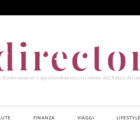
directo
 di informazione e approfondimento con notizie dall'Italia e dal 
LUTE
FINANZA
VIAGGI
LIFESTYL