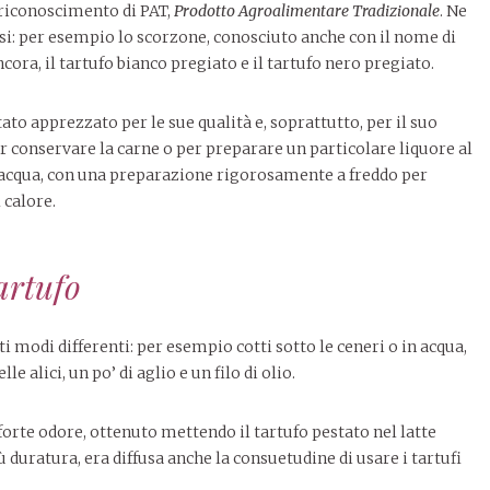
 riconoscimento di PAT,
Prodotto Agroalimentare Tradizionale
. Ne
ersi: per esempio lo scorzone, conosciuto anche con il nome di
ncora, il tartufo bianco pregiato e il tartufo nero pregiato.
tato apprezzato per le sue qualità e, soprattutto, per il suo
r conservare la carne o per preparare un particolare liquore al
 in acqua, con una preparazione rigorosamente a freddo per
 calore.
artufo
ti modi differenti: per esempio cotti sotto le ceneri o in acqua,
le alici, un po’ di aglio e un filo di olio.
forte odore, ottenuto mettendo il tartufo pestato nel latte
 duratura, era diffusa anche la consuetudine di usare i tartufi