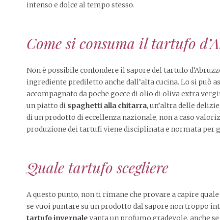
intenso e dolce al tempo stesso.
Come si consuma il tartufo d’
Non è possibile confondere il sapore del tartufo d’Abruzzo
ingrediente prediletto anche dall’alta cucina. Lo si può a
accompagnato da poche gocce di olio di oliva extra vergine
un piatto di
spaghetti alla chitarra
, un’altra delle deli
di un prodotto di eccellenza nazionale, non a caso valoriz
produzione dei tartufi viene disciplinata e normata per g
Quale tartufo scegliere
A questo punto, non ti rimane che provare a capire quale t
se vuoi puntare su un prodotto dal sapore non troppo i
tartufo invernale
vanta un profumo gradevole, anche se è