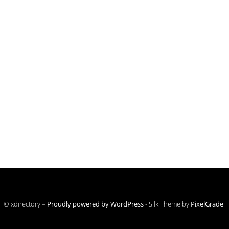
© xdirectory –
Proudly powered by WordPress
-
Silk Theme by
PixelGrade
.