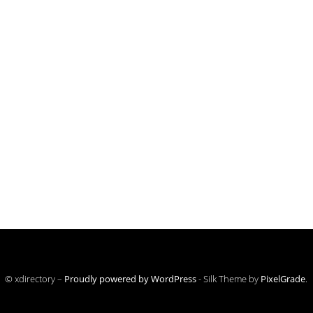
© xdirectory –
Proudly powered by WordPress
-
Silk Theme by
PixelGrade
.