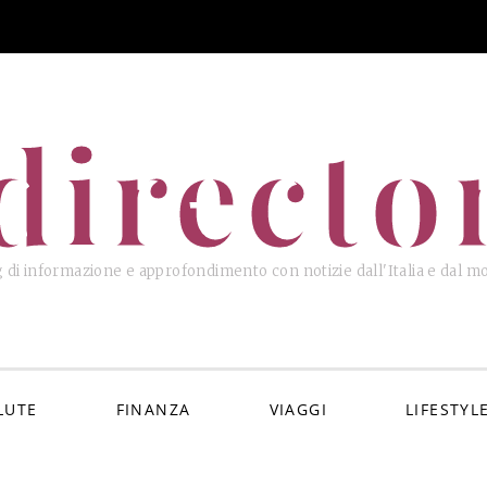
directo
 di informazione e approfondimento con notizie dall'Italia e dal 
LUTE
FINANZA
VIAGGI
LIFESTYL