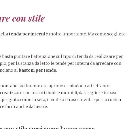
re con stile
della
tenda per interni
è molto importante. Ma come scegliere
a e basta puntare l’attenzione sul tipo di tenda da realizzare per
pio, per la stanza da letto le tende per interni da arredare con
anciano ai
bastoni per tende
.
 montano facilmente e si aprono e chiudono altrettanto
realizzare con tessuti fluidi e morbidi, da scegliere in base
 pregiato come la seta, il voile o il raso, mentre per la cucina
 e facili anche da lavare.
e con stile spazi come l’open space