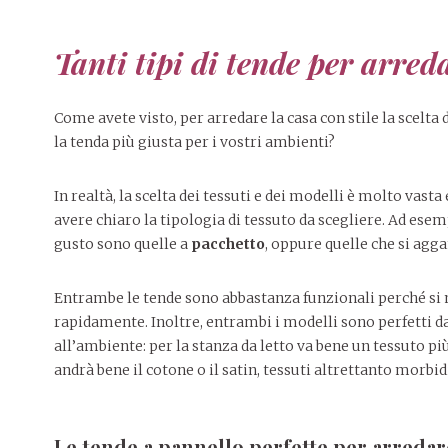
Tanti tipi di tende per arreda
Come avete visto, per arredare la casa con stile la scelta 
la tenda più giusta per i vostri ambienti?
In realtà, la scelta dei tessuti e dei modelli è molto vast
avere chiaro la tipologia di tessuto da scegliere. Ad esem
gusto sono quelle a
pacchetto
, oppure quelle che si agg
Entrambe le tende sono abbastanza funzionali perché si
rapidamente. Inoltre, entrambi i modelli sono perfetti da 
all’ambiente: per la stanza da letto va bene un tessuto più
andrà bene il cotone o il satin, tessuti altrettanto morbidi
Le tende a pannello perfette per arredar