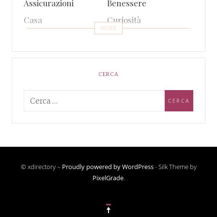
Assicurazioni
Benessere
Casa
Curiosità
MORE
Eventi
Finanza
Gossip e TV
Intrattenimento
Lifestyle
Notizie
CERCA
Prodotti e Servizi
Salute
Sport
Tecnologia
Viaggi
Web e Social
© xdirectory –
Proudly powered by WordPress
-
Silk Theme by
PixelGrade
.