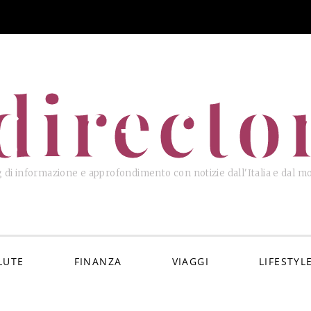
directo
 di informazione e approfondimento con notizie dall'Italia e dal 
LUTE
FINANZA
VIAGGI
LIFESTYL