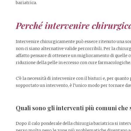
bariatrica.
Perché intervenire chirurgi
Intervenire chirurgicamente può essere ritenuto una so
non ci siano alternative valide percorribili. Per la chiru
affatto pensare di ottenere un miglioramento di quelle 
riduzione della pelle in eccesso con cure farmacologiche
C’è la necessità di intervenire con il bisturi e, per quan
sopportato un intervento, è l’unico modo per tornare davv
Quali sono gli interventi più comuni che s
Dopo il calo ponderale della chirurgia bariatrica si inte
perso molto peso le zone più problematiche diventano sem