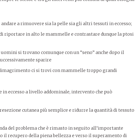
 andare a rimuovere sia la pelle sia gli altri tessuti in eccesso;
di riportare in alto le mammelle e contrastare dunque la ptosi
li uomini si trovano comunque con un “seno” anche dopo il
 successivamente sparire
l dimagrimento ci si trovi con mammelle troppo grandi
e in eccesso a livello addominale, intervento che può
 resezione cutanea più semplice e ridurre la quantità di tessuto
onda del problema che è rimasto in seguito all’importante
il recupero della piena bellezza e verso il superamento di