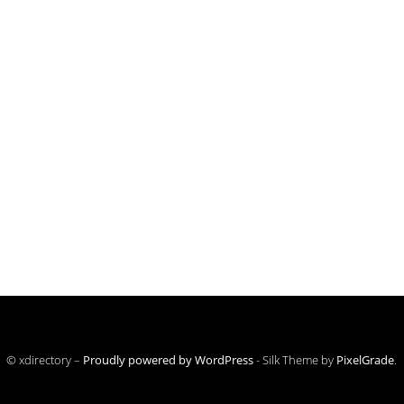
© xdirectory –
Proudly powered by WordPress
-
Silk Theme by
PixelGrade
.