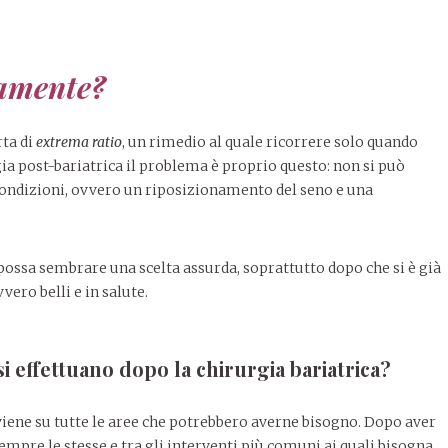
camente?
rta di
extrema ratio
, un rimedio al quale ricorrere solo quando
rgia post-bariatrica il problema è proprio questo: non si può
condizioni, ovvero un riposizionamento del seno e una
.
to possa sembrare una scelta assurda, soprattutto dopo che si è già
ero belli e in salute.
i effettuano dopo la chirurgia bariatrica?
rviene su tutte le aree che potrebbero averne bisogno. Dopo aver
pre le stesse e tra gli interventi più comuni ai quali bisogna