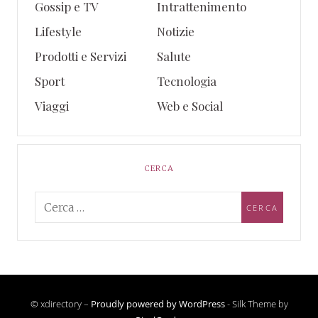
Gossip e TV
Intrattenimento
Lifestyle
Notizie
Prodotti e Servizi
Salute
Sport
Tecnologia
Viaggi
Web e Social
CERCA
© xdirectory –
Proudly powered by WordPress
-
Silk Theme by