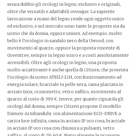
senza dubbio gli orologi in legno, esclusivi e originali,
oltre che versatili e adattabili ovunque. La sapiente
lavorazione a mano del legno rende ogni oggetto unico
ed esclusivo, e sul mercato sono tante le proposte sia da
uomo che da donna, oppure unisex. Ad esempio, molto
bello è l’orologio in sandalo nero della Uwood, con
movimento al quarzo, oppure la proposta vincente di
Greentree, sempre in legno scuro e a costi assolutamente
accessibili. Oltre agli orologi in legno, una proposta
molto accattivante è anche quella di Citizen, che presenta
l’orologio da uomo AT8113-12H, con funzionamento ad
energia solare, bracciale in pelle nera, cassa placcata in
acciaio Inox, cronometro, vetro zaffiro, movimento al
quarzo al costo di 399 €. Invece, per quanto riguarda gli
orologi dal donna, sempre Citizen propone il modello
Damen-Armbanduhr con alimentazione ECO-DRIVE a
carica luce infinita, cassa in acciaio IP oro rosa, bracciale
in acciaio IP oro rosa con chiusura a pulsanti, vetro
zaffiro, al costo di 214,60 €. Naturalmente le proposte