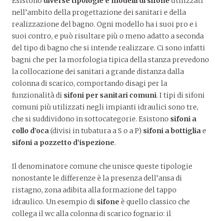
Esistono
diverse tipologie e modelli di sifone
utilizzati
nell’ambito della progettazione dei sanitari e della
realizzazione del bagno. Ogni modello ha i suoi pro e i
suoi contro, e può risultare più o meno adatto a seconda
del tipo di bagno che si intende realizzare. Ci sono infatti
bagni che per la morfologia tipica della stanza prevedono
la collocazione dei sanitari a grande distanza dalla
colonna di scarico, comportando disagi per la
funzionalità di
sifoni per sanitari comuni
. I tipi di sifoni
comuni più utilizzati negli impianti idraulici sono tre,
che si suddividono in sottocategorie. Esistono
sifoni a
collo d’oca
(divisi in tubatura a S o a P)
sifoni a bottiglia
e
sifoni a pozzetto d’ispezione
.
Il denominatore comune che unisce queste tipologie
nonostante le differenze è la presenza dell’ansa di
ristagno, zona adibita alla formazione del tappo
idraulico. Un esempio di
sifone
è quello classico che
collega il wc alla colonna di scarico fognario: il