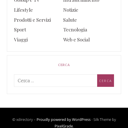
Lifestyle
Notizie
Prodotti e Servizi
Salute
Sport
Tecnologia
Viaggi
Web e Social
CERCA
© xdirectory –
Proudly powered by WordPress
-
Silk Theme by
PixelGrade
.